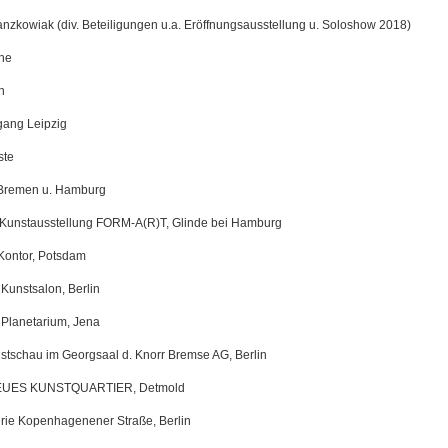
anzkowiak (div. Beteiligungen u.a. Eröffnungsausstellung u. Soloshow 2018)
uhe
n
rgang Leipzig
ste
Bremen u. Hamburg
. Kunstausstellung FORM-A(R)T, Glinde bei Hamburg
Kontor, Potsdam
 Kunstsalon, Berlin
 Planetarium, Jena
stschau im Georgsaal d. Knorr Bremse AG, Berlin
NEUES KUNSTQUARTIER, Detmold
rie Kopenhagenener Straße, Berlin