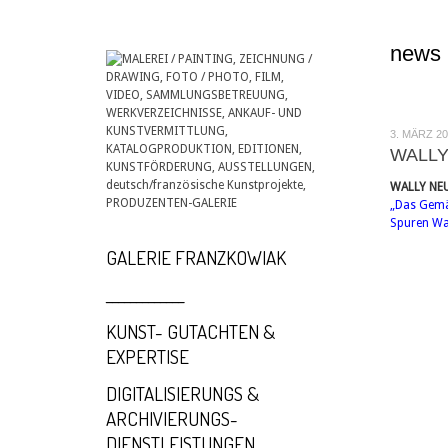
news
3. MÄRZ 2
WALLY
WALLY NEUZ
„Das Gemäl
Spuren Wa
GALERIE FRANZKOWIAK
_____________
KUNST- GUTACHTEN &
EXPERTISE
DIGITALISIERUNGS &
ARCHIVIERUNGS-
DIENSTLEISTUNGEN