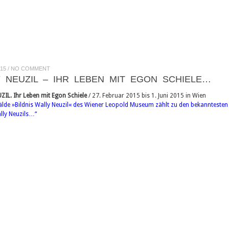
015
/
NO COMMENT
 NEUZIL – IHR LEBEN MIT EGON SCHIELE…
IL. Ihr Leben mit Egon Schiele
/ 27. Februar 2015 bis 1. Juni 2015 in Wien
de »Bildnis Wally Neuzil« des Wiener Leopold Museum zählt zu den bekanntesten W
lly Neuzils…“