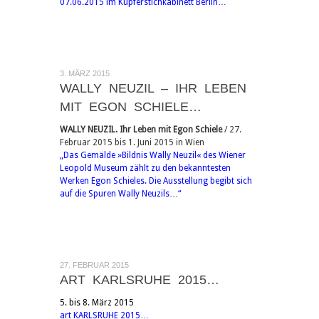
07.06.2015 im Kupferstichkabinett Berlin…
3. MÄRZ 2015
WALLY NEUZIL – IHR LEBEN
MIT EGON SCHIELE…
WALLY NEUZIL. Ihr Leben mit Egon Schiele
/ 27.
Februar 2015 bis 1. Juni 2015 in Wien
„Das Gemälde »Bildnis Wally Neuzil« des Wiener
Leopold Museum zählt zu den bekanntesten
Werken Egon Schieles. Die Ausstellung begibt sich
auf die Spuren Wally Neuzils…“
27. FEBRUAR 2015
ART KARLSRUHE 2015…
5. bis 8. März 2015
art KARLSRUHE 2015…