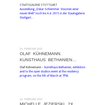
STAATSGALERIE STUTTGART
Ausstellung „Oskar Schlemmer  Visionen einer
neuen Welt“ noch bis 6.4. 2015 in der Staatsgalerie
Stuttgart…
24. FEBRUAR 2015
OLAF KÜHNEMANN.
KUNSTHAUS BETHANIEN…
Olaf Kühnemann –
Kunsthaus Bethanien, exhibition
and to the open studios event at the residency
program, on the 5th of March at 7PM.
24. FEBRUAR 2015
MICHELLE JEZIERSKI, 2X