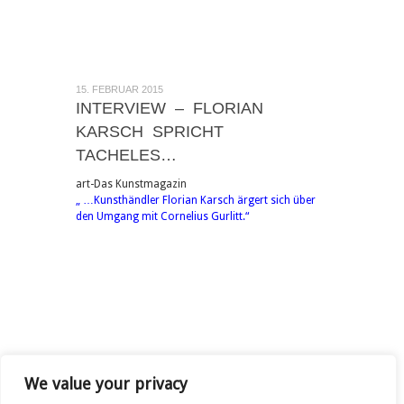
15. FEBRUAR 2015
INTERVIEW – FLORIAN
KARSCH SPRICHT
TACHELES…
art-Das Kunstmagazin
„ …Kunsthändler Florian Karsch ärgert sich über
den Umgang mit Cornelius Gurlitt.“
« First
...
10
20
Page 26 of 28
We value your privacy
«
24
25
26
27
28
»