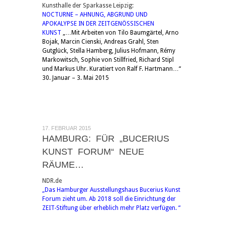
Kunsthalle der Sparkasse Leipzig:
NOCTURNE – AHNUNG, ABGRUND UND
APOKALYPSE IN DER ZEITGENÖSSISCHEN
KUNST
„…Mit Arbeiten von Tilo Baumgärtel, Arno
Bojak, Marcin Cienski, Andreas Grahl, Sten
Gutglück, Stella Hamberg, Julius Hofmann, Rémy
Markowitsch, Sophie von Stillfried, Richard Stipl
und Markus Uhr. Kuratiert von Ralf F. Hartmann…“
30. Januar – 3. Mai 2015
17. FEBRUAR 2015
HAMBURG: FÜR „BUCERIUS
KUNST FORUM“ NEUE
RÄUME…
NDR.de
„Das Hamburger Ausstellungshaus Bucerius Kunst
Forum zieht um. Ab 2018 soll die Einrichtung der
ZEIT-Stiftung über erheblich mehr Platz verfügen. “